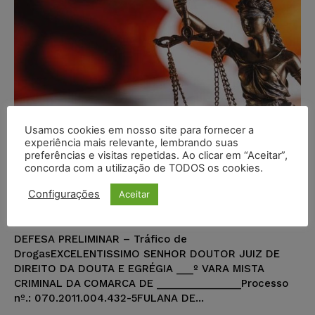
Usamos cookies em nosso site para fornecer a
experiência mais relevante, lembrando suas
preferências e visitas repetidas. Ao clicar em “Aceitar”,
Modelo de Defesa Preliminar –
concorda com a utilização de TODOS os cookies.
Tráfico de Drogas
Configurações
Aceitar
Markus Samuel Leite Norat
-
MODELOS DE PETIÇÃO
06/05/2019
DEFESA PRELIMINAR – Tráfico de
DrogasEXCELENTISSIMO SENHOR DOUTOR JUIZ DE
DIREITO DA DOUTA E EGRÉGIA ___º VARA MISTA
CRIMINAL DA COMARCA DE _______________Processo
nº.: 070.2011.004.432-5FULANA DE...