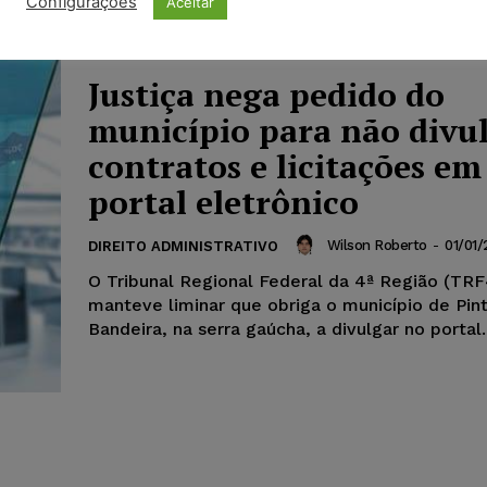
Configurações
Aceitar
sucederam-se durante o processo seletivo.
Justiça nega pedido do
município para não divu
contratos e licitações em
portal eletrônico
Wilson Roberto
-
01/01/
DIREITO ADMINISTRATIVO
O Tribunal Regional Federal da 4ª Região (TRF
manteve liminar que obriga o município de Pin
Bandeira, na serra gaúcha, a divulgar no portal..