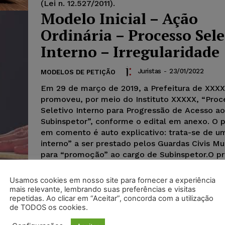
(Lei n. 12.527/2011).
Modelo Inicial – Ação
Ordinária – Processo Sele
Interno – Irregularidade
Juristas
-
23/01/2022
MODELOS DE PETIÇÃO
Em 29 de março de 2019, a Prefeitura de XXXX
promoveu, por meio do Instituto XXXXX, “Proc
Seletivo Interno para Progressão de Acesso a
Subinspetor”, conforme o edital em anexo. O 
em comento é auto explicativo: trata-se de u
interno” a ser prestado pelos Guardas Civis Mun
para “promoção” ao cargo de Subinspetor.O p
seletivo mencionado foi uma sucessão de erro
habilitação dos candidatos aptos ao acesso (o
Usamos cookies em nosso site para fornecer a experiência
“promoção”), até a classificação final dos can
mais relevante, lembrando suas preferências e visitas
repetidas. Ao clicar em “Aceitar”, concorda com a utilização
passando por erros bizarros na correção da av
de TODOS os cookies.
provas e da classificação dos candidatos.Pass
expor, de forma cronológica, todos os erros e 