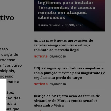
legítimos para instalar
ferramentas de acesso
remoto em ataques
tivo
silenciosos
Karina Silvério
-
05/08/2026
Anvisa prevê novas aprovações de
canetas emagrecedoras e reforça
esso
combate ao mercado ilegal
o cargo de
NOTÍCIAS
05/08/2026
processo
m “concurso
CNJ extingue aposentadoria compulsória
icipais,
como punição máxima para magistrados e
rocesso
regulamenta perda do cargo
s, desde a
NOTÍCIAS
05/08/2026
u
didatos,
Justiça de SP rejeita ação da família de
aliação das
Alexandre de Moraes contra senador
aremos a
Alessandro Vieira
falhas que