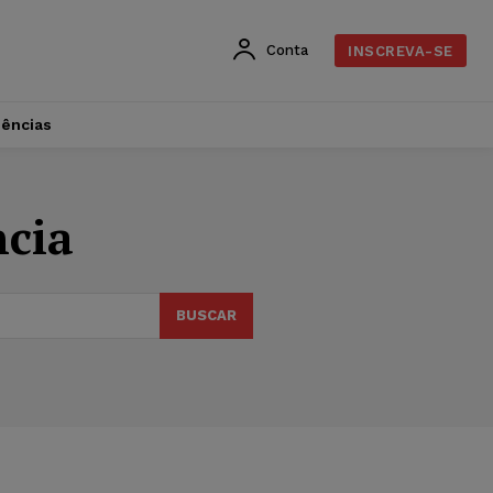
Conta
INSCREVA-SE
dências
ncia
BUSCAR