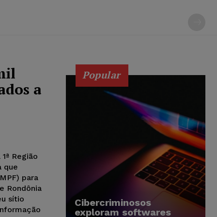
mil
Popular
ados a
 1ª Região
a que
(MPF) para
de Rondônia
u sítio
Cibercriminosos
 Informação
exploram softwares