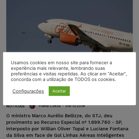
Usamos cookies em nosso site para fornecer a
experiência mais relevante, lembrando suas
preferências e visitas repetidas. Ao clicar em “Aceitar”,
concorda com a utilização de TODOS os cookies.
STJ condena Gol Linhas Aéreas
Configurações
Aceitar
por venda casada
Flávia Costa
-
09/11/2018
NOTÍCIAS
O ministro Marco Aurélio Bellizze, do STJ, deu
provimento ao Recurso Especial nº 1.699.780 - SP,
interposto por Willian Oliver Topal e Luciane Fontana
da Silva em face de Gol Linhas Aéreas Inteligentes