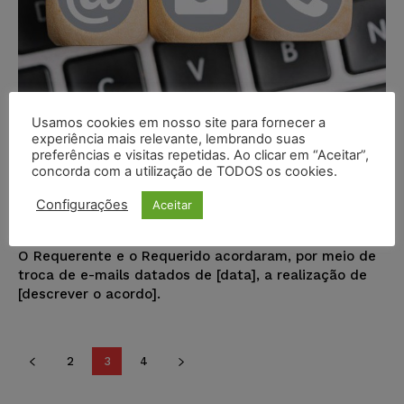
Usamos cookies em nosso site para fornecer a
experiência mais relevante, lembrando suas
Modelo – Ação monitória para
preferências e visitas repetidas. Ao clicar em “Aceitar”,
cobrar uma dívida acordada por e-
concorda com a utilização de TODOS os cookies.
mail
Configurações
Aceitar
Juristas
-
29/12/2023
MODELOS DE PETIÇÃO
O Requerente e o Requerido acordaram, por meio de
troca de e-mails datados de [data], a realização de
[descrever o acordo].
2
3
4