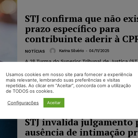
STJ confirma que não exi
prazo específico para
contribuinte aderir à CP
Karina Silvério
-
04/11/2025
NOTÍCIAS
A 2ª Turma do Superior Tribunal de Justiça (ST
que não há prazo determinado para o contribui
pela Contribuição Previdenciária sobre a...
Usamos cookies em nosso site para fornecer a experiência
mais relevante, lembrando suas preferências e visitas
repetidas. Ao clicar em “Aceitar”, concorda com a utilização
de TODOS os cookies.
Configurações
Aceitar
STJ invalida julgamento 
ausência de intimação pr