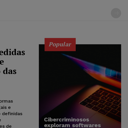
Popular
edidas
e
 das
formas
ais e
 definidas
Cibercriminosos
e
exploram softwares
es de