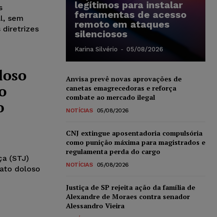
legítimos para instalar
s
ferramentas de acesso
al, sem
remoto em ataques
 diretrizes
silenciosos
Karina Silvério
-
05/08/2026
loso
Anvisa prevê novas aprovações de
o
canetas emagrecedoras e reforça
combate ao mercado ilegal
o
NOTÍCIAS
05/08/2026
CNJ extingue aposentadoria compulsória
como punição máxima para magistrados e
regulamenta perda do cargo
ça (STJ)
NOTÍCIAS
05/08/2026
 ato doloso
Justiça de SP rejeita ação da família de
Alexandre de Moraes contra senador
Alessandro Vieira