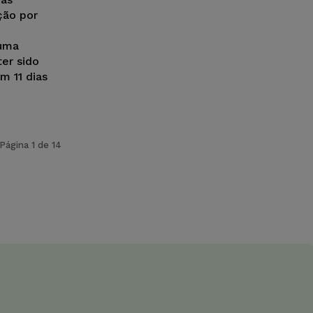
ção por
 uma
ter sido
m 11 dias
Página 1 de 14