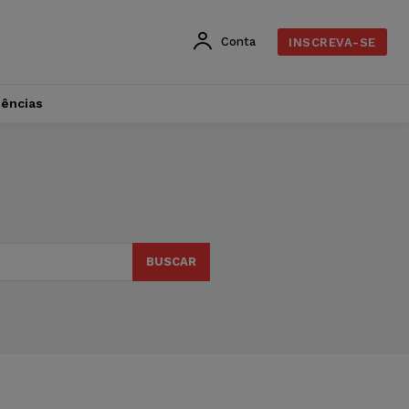
Conta
INSCREVA-SE
dências
BUSCAR