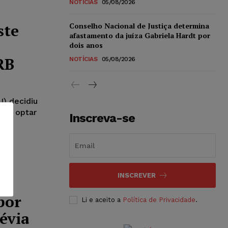
NOTÍCIAS
05/08/2026
ste
Conselho Nacional de Justiça determina
afastamento da juíza Gabriela Hardt por
dois anos
RB
NOTÍCIAS
05/08/2026
J) decidiu
nte optar
Inscreva-se
INSCREVER
por
Li e aceito a
Política de Privacidade
.
évia