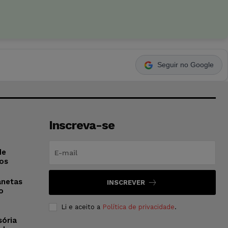
Seguir no Google
Inscreva-se
de
os
anetas
INSCREVER
o
Li e aceito a
Política de privacidade
.
sória