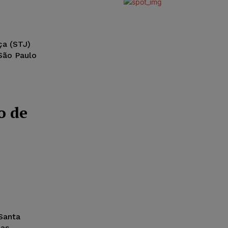
ça (STJ)
São Paulo
o de
 Santa
uas