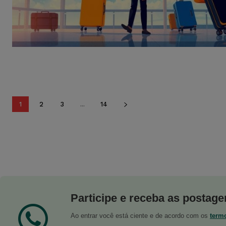
1
2
3
...
14
Participe e receba as postagen
Ao entrar você está ciente e de acordo com os
term