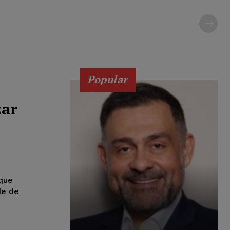
Popular
zar
que
de de