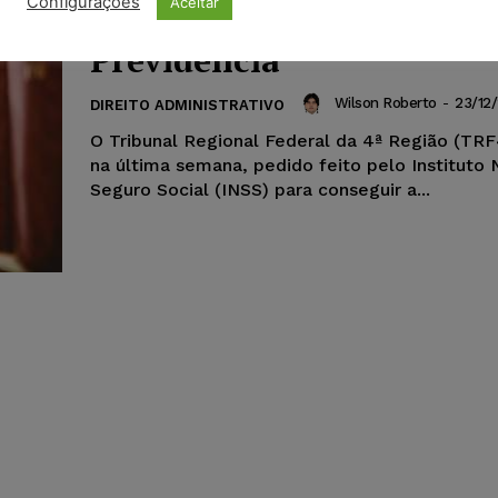
Configurações
Aceitar
para sediar agência da
Previdência
Wilson Roberto
-
23/12/
DIREITO ADMINISTRATIVO
O Tribunal Regional Federal da 4ª Região (TRF
na última semana, pedido feito pelo Instituto 
Seguro Social (INSS) para conseguir a...