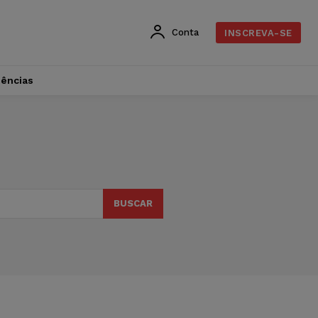
Conta
INSCREVA-SE
dências
BUSCAR