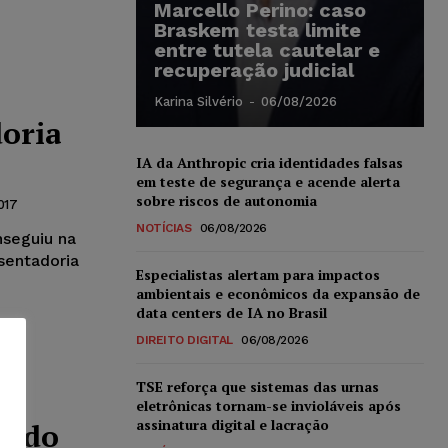
Marcello Perino: caso
Braskem testa limite
entre tutela cautelar e
recuperação judicial
Karina Silvério
-
06/08/2026
oria
IA da Anthropic cria identidades falsas
em teste de segurança e acende alerta
sobre riscos de autonomia
017
NOTÍCIAS
06/08/2026
nseguiu na
sentadoria
Especialistas alertam para impactos
ambientais e econômicos da expansão de
data centers de IA no Brasil
DIREITO DIGITAL
06/08/2026
TSE reforça que sistemas das urnas
eletrônicas tornam-se invioláveis após
assinatura digital e lacração
uído