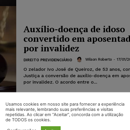
Auxílio-doença de idoso
convertido em aposentad
por invalidez
Wilson Roberto
-
17/01/2
DIREITO PREVIDENCIÁRIO
O zelador Ivo José de Queiroz, de 53 anos, co
Justiça a conversão de auxílio-doença em apo
por invalidez. O acordo entre o...
Usamos cookies em nosso site para fornecer a experiência
mais relevante, lembrando suas preferências e visitas
repetidas. Ao clicar em “Aceitar”, concorda com a utilização
de TODOS os cookies.
INSS perde prédio constr