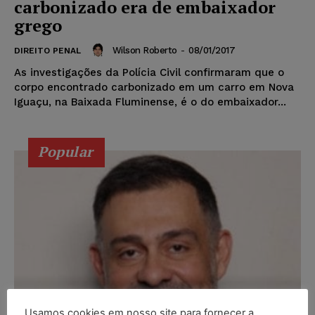
carbonizado era de embaixador
grego
Wilson Roberto
-
08/01/2017
DIREITO PENAL
As investigações da Polícia Civil confirmaram que o
corpo encontrado carbonizado em um carro em Nova
Iguaçu, na Baixada Fluminense, é o do embaixador...
Popular
Usamos cookies em nosso site para fornecer a