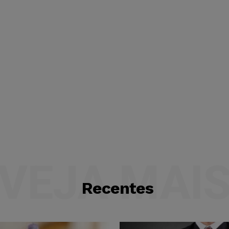
VEJA MAI
Recentes