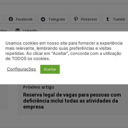
s
Facebook
Telegram
Pinterest
Tumblr
odon
LinkedIn
Usamos cookies em nosso site para fornecer a experiência
mais relevante, lembrando suas preferências e visitas
embaixador
embaixador grego
esposa
repetidas. Ao clicar em “Aceitar”, concorda com a utilização
grécia
Kyriakos Amiridis
mulher
policial militar
de TODOS os cookies.
ra Filho
Configurações
Aceitar
Próximo artigo
Reserva legal de vagas para pessoas com
deficiência inclui todas as atividades da
empresa