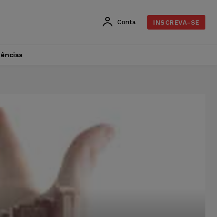
Conta
INSCREVA-SE
dências