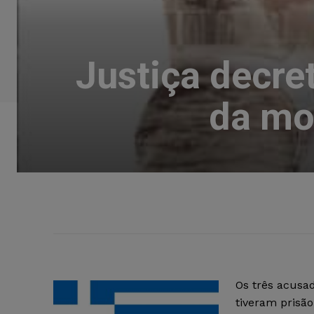
Justiça decre
da mo
Os três acusa
tiveram prisão