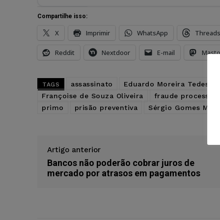
Compartilhe isso:
X
Imprimir
WhatsApp
Thread
Reddit
Nextdoor
E-mail
Mast
assassinato
Eduardo Moreira Tedeshi
TAGS
Françoise de Souza Oliveira
fraude processual
primo
prisão preventiva
Sérgio Gomes Morei
Artigo anterior
Bancos não poderão cobrar juros de
mercado por atrasos em pagamentos