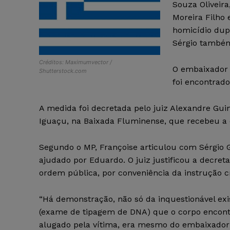
Souza Oliveira
Moreira Filho
homicídio dup
Sérgio também
Créditos: Maximumvector /
O embaixador 
Shutterstock.com
foi encontrado
A medida foi decretada pelo juiz Alexandre Guim
Iguaçu, na Baixada Fluminense, que recebeu a d
Segundo o MP, Françoise articulou com Sérgio G
ajudado por Eduardo. O juiz justificou a decret
ordem pública, por conveniência da instrução cr
“Há demonstração, não só da inquestionável exi
(exame de tipagem de DNA) que o corpo encont
alugado pela vítima, era mesmo do embaixador