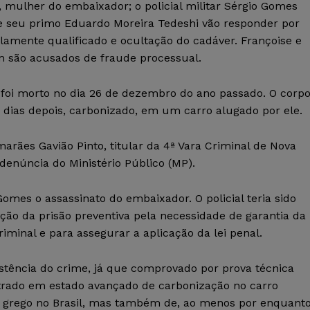
, mulher do embaixador; o policial militar Sérgio Gomes
 e seu primo Eduardo Moreira Tedeshi vão responder por
lamente qualificado e ocultação do cadáver. Françoise e
 são acusados de fraude processual.
foi morto no dia 26 de dezembro do ano passado. O corp
 dias depois, carbonizado, em um carro alugado por ele.
arães Gavião Pinto, titular da 4ª Vara Criminal de Nova
enúncia do Ministério Público (MP).
omes o assassinato do embaixador. O policial teria sido
ação da prisão preventiva pela necessidade de garantia da
iminal e para assegurar a aplicação da lei penal.
stência do crime, já que comprovado por prova técnica
rado em estado avançado de carbonização no carro
 grego no Brasil, mas também de, ao menos por enquanto