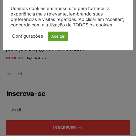
DIREITO DIGITAL
06/08/2026
Usamos cookies em nosso site para fornecer a
experiência mais relevante, lembrando suas
TSE reforça que sistemas das urnas eletrônicas tornam-se
preferências e visitas repetidas. Ao clicar em “Aceitar”,
invioláveis após assinatura digital e lacração
concorda com a utilização de TODOS os cookies.
NOTÍCIAS
06/08/2026
Configurações
Aceitar
STF inicia julgamento sobre constitucionalidade da
proibição dos jogos de azar no Brasil
NOTÍCIAS
06/08/2026
Inscreva-se
INSCREVER