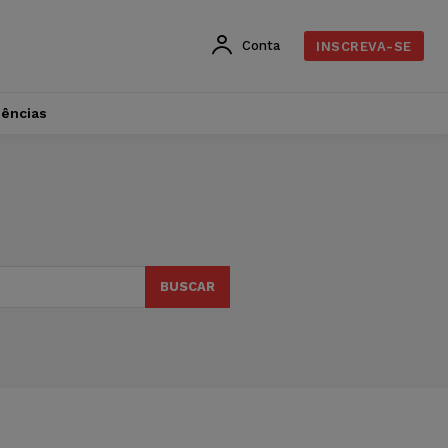
Conta
INSCREVA-SE
dências
BUSCAR