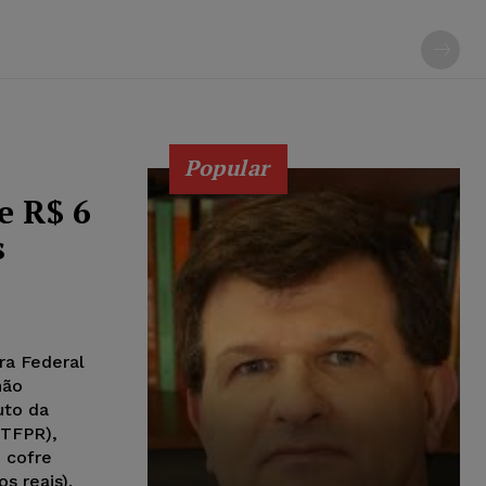
Popular
e R$ 6
s
ra Federal
não
uto da
UTFPR),
 cofre
s reais).