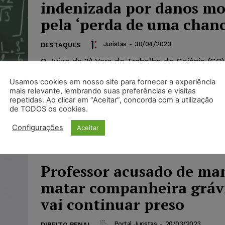
indenizada por danos mo
pela ‘perda de uma chanc
Juristas
-
30/04/2023
DESTAQUES
O Juízo da 3ª Vara do Trabalho de Goiânia (GO
uma instituição de ensino universitário a inden
Usamos cookies em nosso site para fornecer a experiência
professora universitária a título de danos morai
mais relevante, lembrando suas preferências e visitas
de R$ 15.000,00 (quinze mil reais), pela perda
repetidas. Ao clicar em “Aceitar”, concorda com a utilização
chance.
de TODOS os cookies.
Configurações
Aceitar
Professor acusado de ma
matar companheira gráv
vai continuar preso
Portal Juristas
-
20/03/2023
DIREITO PENAL