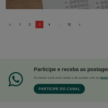
1
2
3
4
...
12
Participe e receba as postagen
Ao entrar você está ciente e de acordo com os
term
PARTICIPE DO CANAL