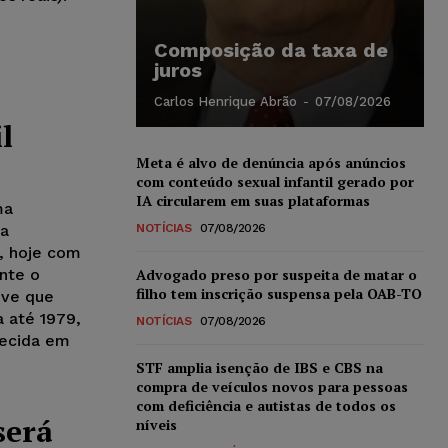
Composição da taxa de
juros
Carlos Henrique Abrão
-
07/08/2026
l
Meta é alvo de denúncia após anúncios
com conteúdo sexual infantil gerado por
IA circularem em suas plataformas
ma
da
NOTÍCIAS
07/08/2026
, hoje com
nte o
Advogado preso por suspeita de matar o
filho tem inscrição suspensa pela OAB-TO
eve que
a até 1979,
NOTÍCIAS
07/08/2026
hecida em
STF amplia isenção de IBS e CBS na
compra de veículos novos para pessoas
com deficiência e autistas de todos os
será
níveis