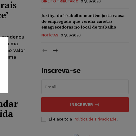
rais
DIREITO TRIBUTÁRIO
07/08/2026
e’
Justiça do Trabalho mantém justa causa
de empregado que vendia canetas
emagrecedoras no local de trabalho
NOTÍCIAS
07/08/2026
) condenou
izar uma
s, no valor
 de uma
Inscreva-se
ndar
INSCREVER
ida
Li e aceito a
Política de Privacidade
.