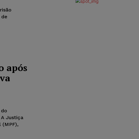
risão
 de
o após
ova
 do
 A Justiça
l (MPF),