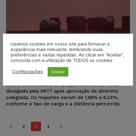
Usamos cookies em nosso site para fornecer a
Nova tabela de preços mínimos do
experiência mais relevante, lembrando suas
preferências e visitas repetidas. Ao clicar em “Aceitar”,
frete é divulgada
concorda com a utilização de TODOS os cookies.
Juristas
-
06/09/2018
NOTÍCIAS
Configurações
Aceitar
O frete foi reajustado em 3% na média ponderada.
Essa é a nova tabela de preços mínimos do frete,
divulgada pela ANTT após aprovação da diretoria
colegiada. Os reajustes variam de 1,66% a 6,24%,
conforme o tipo de carga e a distância percorrida.
2
3
4