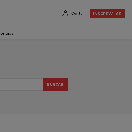
Conta
INSCREVA-SE
dências
BUSCAR