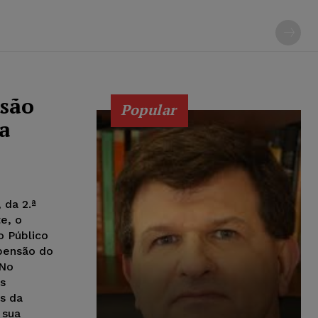
nsão
Popular
da
 da 2.ª
e, o
o Público
pensão do
 No
s
as da
 sua