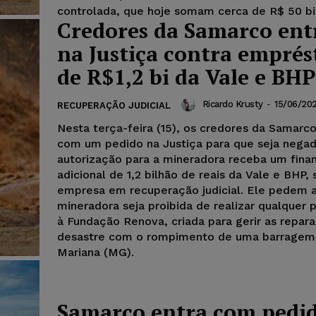
controlada, que hoje somam cerca de R$ 50 bi
Credores da Samarco en
na Justiça contra empré
de R$1,2 bi da Vale e BHP
Ricardo Krusty
-
15/06/202
RECUPERAÇÃO JUDICIAL
Nesta terça-feira (15), os credores da Samarc
com um pedido na Justiça para que seja nega
autorização para a mineradora receba um fina
adicional de 1,2 bilhão de reais da Vale e BHP, 
empresa em recuperação judicial. Ele pedem a
mineradora seja proibida de realizar qualquer
à Fundação Renova, criada para gerir as repar
desastre com o rompimento de uma barrage
Mariana (MG).
Samarco entra com pedi