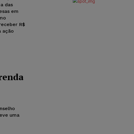
ma das
resas em
omo
 receber R$
a ação
renda
onselho
teve uma