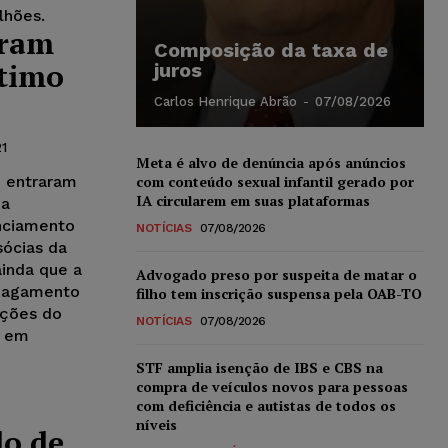
lhões.
tram
Composição da taxa de
stimo
juros
Carlos Henrique Abrão
-
07/08/2026
1
Meta é alvo de denúncia após anúncios
o entraram
com conteúdo sexual infantil gerado por
IA circularem em suas plataformas
da
nciamento
NOTÍCIAS
07/08/2026
sócias da
inda que a
Advogado preso por suspeita de matar o
 pagamento
filho tem inscrição suspensa pela OAB-TO
ações do
NOTÍCIAS
07/08/2026
m em
STF amplia isenção de IBS e CBS na
compra de veículos novos para pessoas
com deficiência e autistas de todos os
níveis
do de