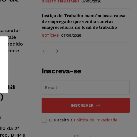
DIREITO TRIBUTÁRIO
07/08/2026
Justiça do Trabalho mantém justa causa
de empregado que vendia canetas
emagrecedoras no local de trabalho
a sexta-
NOTÍCIAS
07/08/2026
da Vale
com pedido
orizonte
Inscreva-se
o na
)
INSCREVER
0
Li e aceito a
Política de Privacidade
.
ho da 2ª
rco, BHP e