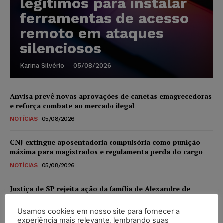
legítimos para instalar
ferramentas de acesso
remoto em ataques
silenciosos
Karina Silvério
-
05/08/2026
Anvisa prevê novas aprovações de canetas emagrecedoras
e reforça combate ao mercado ilegal
NOTÍCIAS
05/08/2026
CNJ extingue aposentadoria compulsória como punição
máxima para magistrados e regulamenta perda do cargo
NOTÍCIAS
05/08/2026
Justiça de SP rejeita ação da família de Alexandre de
Moraes contra senador Alessandro Vieira
Usamos cookies em nosso site para fornecer a
NOTÍCIAS
05/08/2026
experiência mais relevante, lembrando suas