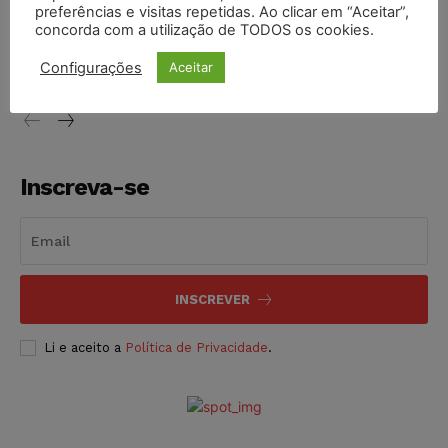
preferências e visitas repetidas. Ao clicar em “Aceitar”,
Conselho Nacional de Justiça determina afastamento da
concorda com a utilização de TODOS os cookies.
juíza Gabriela Hardt por dois anos
Configurações
Aceitar
NOTÍCIAS
05/08/2026
Inscreva-se
INSCREVER
Li e aceito a
Política de Privacidade
.