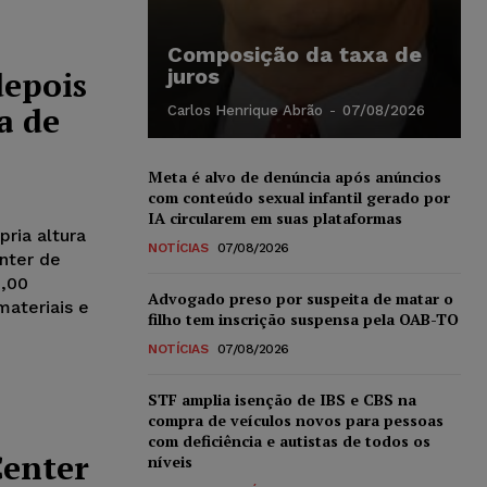
Composição da taxa de
depois
juros
a de
Carlos Henrique Abrão
-
07/08/2026
Meta é alvo de denúncia após anúncios
com conteúdo sexual infantil gerado por
IA circularem em suas plataformas
ria altura
NOTÍCIAS
07/08/2026
nter de
0,00
Advogado preso por suspeita de matar o
materiais e
filho tem inscrição suspensa pela OAB-TO
NOTÍCIAS
07/08/2026
STF amplia isenção de IBS e CBS na
compra de veículos novos para pessoas
com deficiência e autistas de todos os
Center
níveis