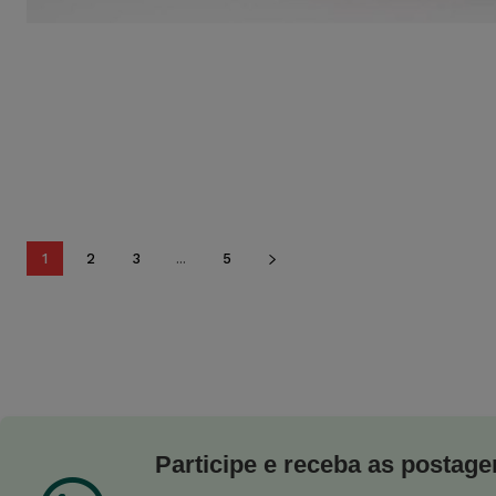
1
2
3
...
5
Participe e receba as postagen