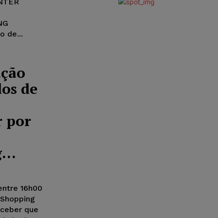
ENTER
NG
 de...
ação
os de
r por
...
entre 16h00
 Shopping
rceber que