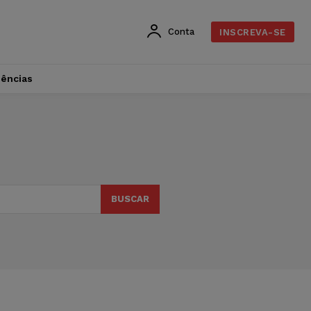
Conta
INSCREVA-SE
dências
BUSCAR