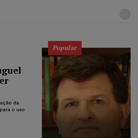
Popular
uguel
er
cação da
 para o uso