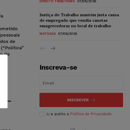
DIREITO TRIBUTÁRIO
07/08/2026
Justiça do Trabalho mantém justa causa
da
de empregado que vendia canetas
emagrecedoras no local de trabalho
rometido
NOTÍCIAS
07/08/2026
 pessoais
ados de
(“Política”
ão de
Inscreva-se
o –
INSCREVER
Li e aceito a
Política de Privacidade
.