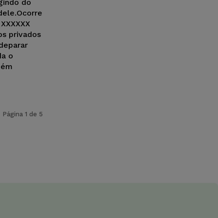
gindo do
dele.Ocorre
é XXXXXX
os privados
deparar
da o
mbém
Página 1 de 5