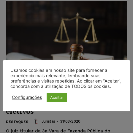
Usamos cookies em nosso site para fornecer a
experiência mais relevante, lembrando suas
preferências e visitas repetidas. Ao clicar em “Aceitar”,
concorda com a utilização de TODOS os cookies.
Justiça nega pedido de suspensão
Configurações
Aceitar
de cirurgias e procedimentos
eletivos
Juristas
-
31/03/2020
DESTAQUES
O juiz titular da 3a Vara de Fazenda Pública do