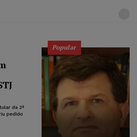
Popular
om
STJ
tular da 2ª
riu pedido