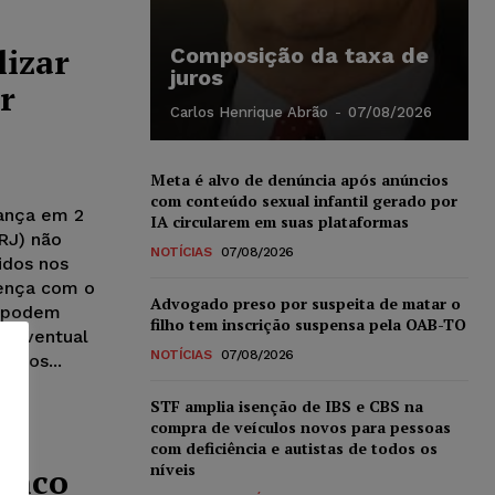
lizar
Composição da taxa de
juros
r
Carlos Henrique Abrão
-
07/08/2026
Meta é alvo de denúncia após anúncios
com conteúdo sexual infantil gerado por
ança em 2
IA circularem em suas plataformas
(RJ) não
NOTÍCIAS
07/08/2026
idos nos
tença com o
Advogado preso por suspeita de matar o
o podem
filho tem inscrição suspensa pela OAB-TO
, eventual
NOTÍCIAS
07/08/2026
viços...
STF amplia isenção de IBS e CBS na
compra de veículos novos para pessoas
com deficiência e autistas de todos os
níveis
anco