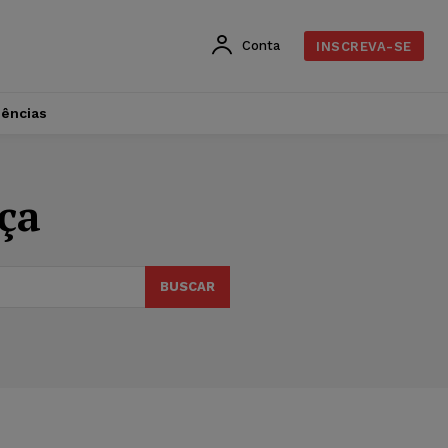
Conta
INSCREVA-SE
dências
ça
BUSCAR