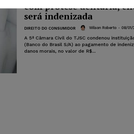
com prótese dentária, cl
será indenizada
Wilson Roberto
-
08/01/
DIREITO DO CONSUMIDOR
A 5ª Câmara Civil do TJSC condenou instituição
(Banco do Brasil S/A) ao pagamento de indeni
danos morais, no valor de R$...