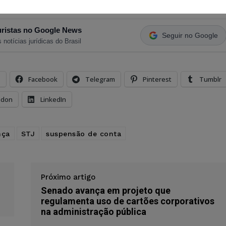
ristas no Google News
Seguir no Google
 notícias jurídicas do Brasil
s
Facebook
Telegram
Pinterest
Tumblr
odon
LinkedIn
nça
STJ
suspensão de conta
Próximo artigo
Senado avança em projeto que
regulamenta uso de cartões corporativos
na administração pública