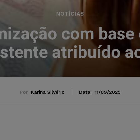
NOTÍCIAS
enização com base
istente atribuído a
Por
Karina Silvério
Data:
11/09/2025