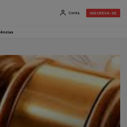
Conta
INSCREVA-SE
dências