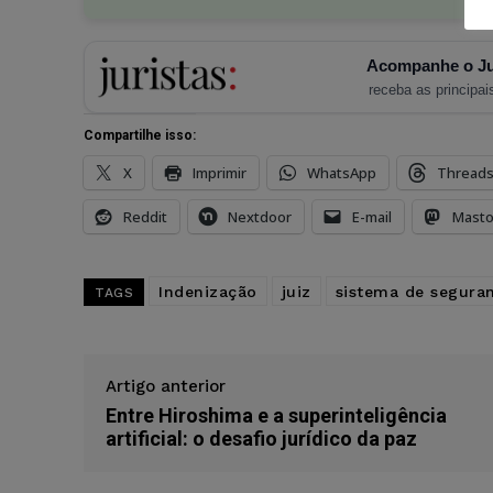
Acompanhe o Ju
receba as principais
Compartilhe isso:
X
Imprimir
WhatsApp
Thread
Reddit
Nextdoor
E-mail
Mast
Indenização
juiz
sistema de segura
TAGS
Artigo anterior
Entre Hiroshima e a superinteligência
artificial: o desafio jurídico da paz