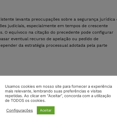
xistente levanta preocupações sobre a segurança jurídica 
sões judiciais, especialmente em tempos de crescente
cas. O equívoco na citação do precedente pode configurar
basar eventual recurso de apelação ou pedido de
epender da estratégia processual adotada pela parte
postagens diárias do Portal Juristas.
Usamos cookies em nosso site para fornecer a experiência
mais relevante, lembrando suas preferências e visitas
repetidas. Ao clicar em “Aceitar”, concorda com a utilização
o com os
termos de uso
e
privacidade
do Whatsapp.
de TODOS os cookies.
Configurações
Aceitar