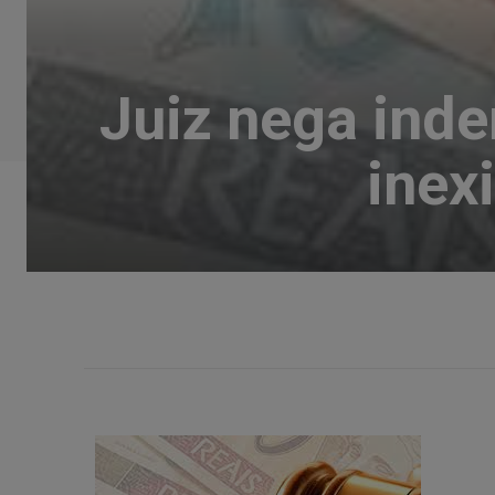
Juiz nega ind
inex