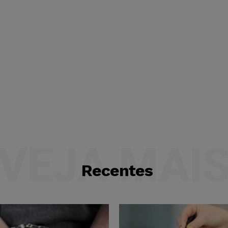
VEJA MAI
Recentes