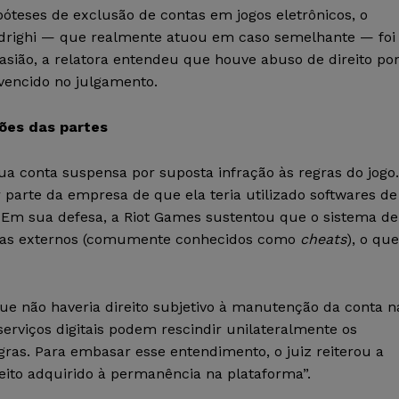
póteses de exclusão de contas em jogos eletrônicos, o
ndrighi — que realmente atuou em caso semelhante — foi
asião, a relatora entendeu que houve abuso de direito po
 vencido no julgamento.
ões das partes
ua conta suspensa por suposta infração às regras do jogo.
 parte da empresa de que ela teria utilizado softwares de
. Em sua defesa, a Riot Games sustentou que o sistema de
amas externos (comumente conhecidos como
cheats
), o que
que não haveria direito subjetivo à manutenção da conta n
erviços digitais podem rescindir unilateralmente os
gras. Para embasar esse entendimento, o juiz reiterou a
eito adquirido à permanência na plataforma”.