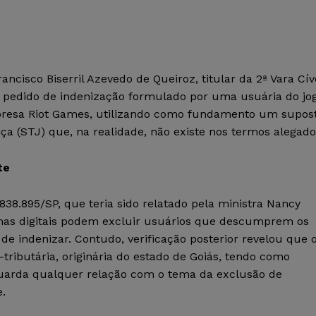
rancisco Biserril Azevedo de Queiroz, titular da 2ª Vara Cív
u pedido de indenização formulado por uma usuária do jo
empresa Riot Games, utilizando como fundamento um supos
ça (STJ) que, na realidade, não existe nos termos alegado
te
38.895/SP, que teria sido relatado pela ministra Nancy
ormas digitais podem excluir usuários que descumprem os
e indenizar. Contudo, verificação posterior revelou que 
-tributária, originária do estado de Goiás, tendo como
o guarda qualquer relação com o tema da exclusão de
e.