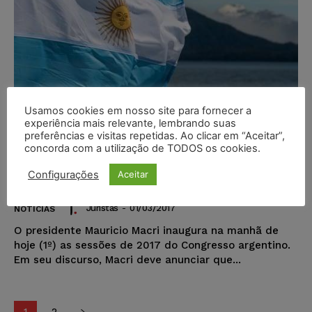
Usamos cookies em nosso site para fornecer a
experiência mais relevante, lembrando suas
preferências e visitas repetidas. Ao clicar em “Aceitar”,
Caso Odebrecht pressiona
concorda com a utilização de TODOS os cookies.
Argentina a adotar lei contra
Configurações
Aceitar
corrupção empresarial
Juristas
-
01/03/2017
NOTÍCIAS
O presidente Mauricio Macri inaugura na manhã de
hoje (1º) as sessões de 2017 do Congresso argentino.
Em seu discurso, Macri deve anunciar que...
1
2