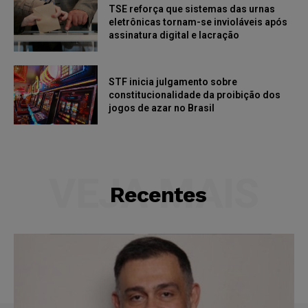
TSE reforça que sistemas das urnas
eletrônicas tornam-se invioláveis após
assinatura digital e lacração
STF inicia julgamento sobre
constitucionalidade da proibição dos
jogos de azar no Brasil
VEJA MAIS
Recentes