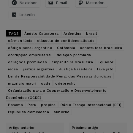
Nextdoor
E-mail
Mastodon
LinkedIn
TAGS
Ángelo Calcaterra
Argentina
brasil
cármen lúcia
cláusula de confidencialidade
código penal argentino
Colômbia
construtora brasileira
corrupção empresarial
delação premiada
delações premiadas
empreiteira brasileira
Equador
iecsa
justiça argentina
Justiça Brasileira
lava jato
Lei de Responsabilidade Penal das Pessoas Jurídicas
mauricio macri
ocde
odebrecht
Organização para a Cooperação e Desenvolvimento
Econômico (OCDE)
Panamá
Peru
propina
Rádio França Internacional (RFI)
república dominicana
suborno
Artigo anterior
Próximo artigo