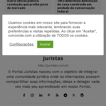
Diário Oficial publica
TRF2 determina demolição
resolução que proíbe juros
de casa construída em
de mercado
unidade de conservação
federal
Usamos cookies em nosso site para fornecer a
experiência mais relevante, lembrando suas
preferências e visitas repetidas. Ao clicar em “Aceitar”,
concorda com a utilização de TODOS os cookies.
Configurações
Aceitar
Juristas
http://juristas.com.br
O Portal Juristas nasceu com o objetivo de integrar
uma comunidade jurídica onde os internautas possam
compartilhar suas informações, ideias e delegar cada
vez mais seu aprendizado em nosso Portal.