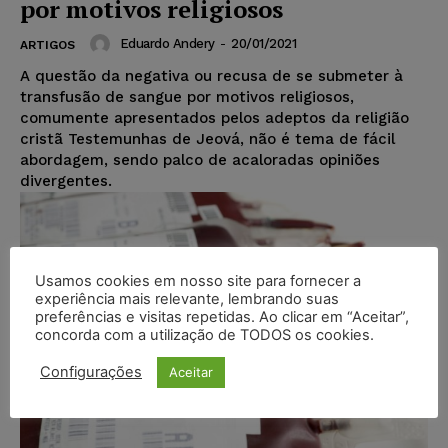
por motivos religiosos
Eduardo Andery
-
20/01/2021
ARTIGOS
A questão da negativa ou recusa de se submeter à
transfusão de sangue por motivos religiosos,
comumente apresentados pelos adeptos da religião
cristã Testemunhas de Jeová, não é tema de fácil
abordagem, sendo palco de acaloradas opiniões
divergentes.
Usamos cookies em nosso site para fornecer a
experiência mais relevante, lembrando suas
preferências e visitas repetidas. Ao clicar em “Aceitar”,
concorda com a utilização de TODOS os cookies.
Configurações
Aceitar