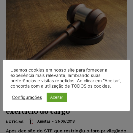
Usamos cookies em nosso site para fornecer a
experiência mais relevante, lembrando suas
preferências e visitas repetidas. Ao clicar em “Aceitar”,
Foro de governadores e
concorda com a utilização de TODOS os cookies.
conselheiros dos TC é restrito a
Configurações
Aceitar
fatos ocorridos durante o
exercício do cargo
Juristas
-
21/06/2018
NOTÍCIAS
Após decisão do STF que restringiu o foro privilegiado