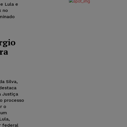
e Lula e
x no
rminado
rgio
ra
a Silva,
 destaca
a Justiça
no processo
r o
 um
Lula,
 federal