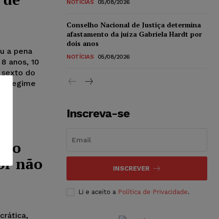
NOTÍCIAS
05/08/2026
Conselho Nacional de Justiça determina
afastamento da juíza Gabriela Hardt por
dois anos
iu a pena
NOTÍCIAS
05/08/2026
 8 anos, 10
 sexto do
 o regime
Inscreva-se
 do
or não
INSCREVER
Li e aceito a
Política de Privacidade
.
rática,