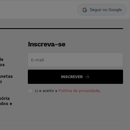
Seguir no Google
Inscreva-se
de
os
anetas
INSCREVER
o
Li e aceito a
Política de privacidade
.
sória
dos e