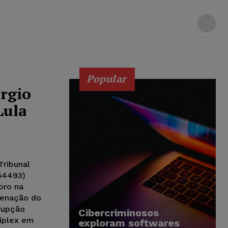
Popular
érgio
Lula
Tribunal
64493)
oro na
denação do
rrupção
Cibercriminosos
riplex em
exploram softwares