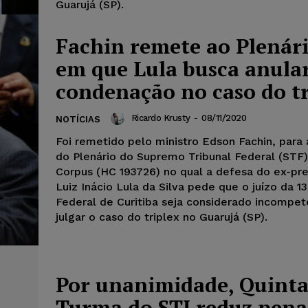
Guarujá (SP).
Fachin remete ao Plenár
em que Lula busca anula
condenação no caso do tr
Ricardo Krusty
-
08/11/2020
NOTÍCIAS
Foi remetido pelo ministro Edson Fachin, para
do Plenário do Supremo Tribunal Federal (STF
Corpus (HC 193726) no qual a defesa do ex-pr
Luiz Inácio Lula da Silva pede que o juízo da 13
Federal de Curitiba seja considerado incompet
julgar o caso do triplex no Guarujá (SP).
Por unanimidade, Quint
Turma do STJ reduz pena