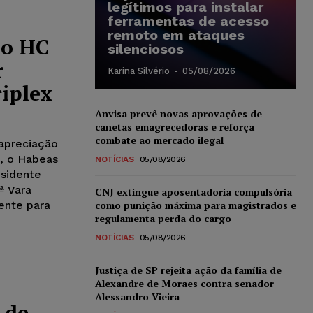
legítimos para instalar
ferramentas de acesso
remoto em ataques
io HC
silenciosos
r
Karina Silvério
-
05/08/2026
iplex
Anvisa prevê novas aprovações de
canetas emagrecedoras e reforça
combate ao mercado ilegal
 apreciação
), o Habeas
NOTÍCIAS
05/08/2026
esidente
ª Vara
CNJ extingue aposentadoria compulsória
ente para
como punição máxima para magistrados e
regulamenta perda do cargo
NOTÍCIAS
05/08/2026
Justiça de SP rejeita ação da família de
a
Alexandre de Moraes contra senador
Alessandro Vieira
 de