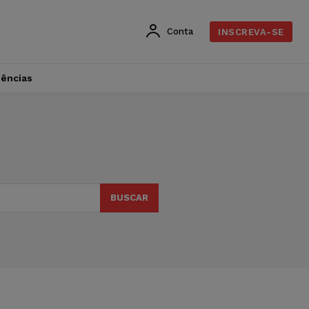
Conta
INSCREVA-SE
dências
BUSCAR