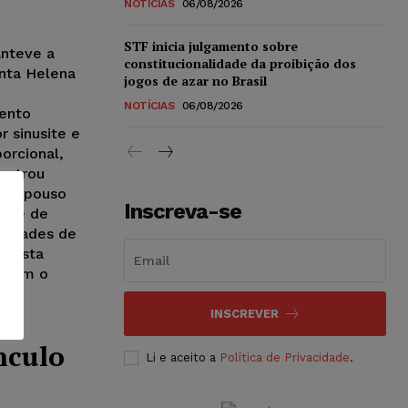
NOTÍCIAS
06/08/2026
STF inicia julgamento sobre
anteve a
constitucionalidade da proibição dos
anta Helena
jogos de azar no Brasil
NOTÍCIAS
06/08/2026
mento
 sinusite e
orcional,
nstrou
o repouso
Inscreva-se
dade de
ividades de
a justa
e com o
INSCREVER
nculo
Li e aceito a
Política de Privacidade
.