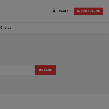
Conta
INSCREVA-SE
dências
BUSCAR