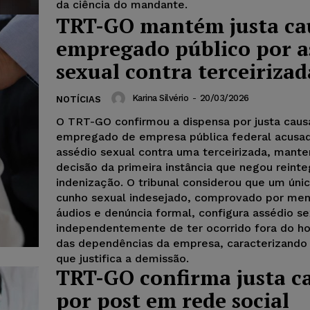
da ciência do mandante.
TRT-GO mantém justa ca
empregado público por a
sexual contra terceirizad
Karina Silvério
-
20/03/2026
NOTÍCIAS
O TRT-GO confirmou a dispensa por justa cau
empregado de empresa pública federal acusa
assédio sexual contra uma terceirizada, mant
decisão da primeira instância que negou reint
indenização. O tribunal considerou que um úni
cunho sexual indesejado, comprovado por me
áudios e denúncia formal, configura assédio se
independentemente de ter ocorrido fora do ho
das dependências da empresa, caracterizando 
que justifica a demissão.
TRT-GO confirma justa c
por post em rede social