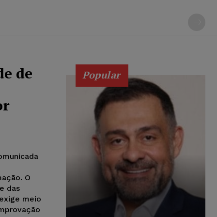
de de
Popular
or
comunicada
mação. O
de das
 exige meio
omprovação