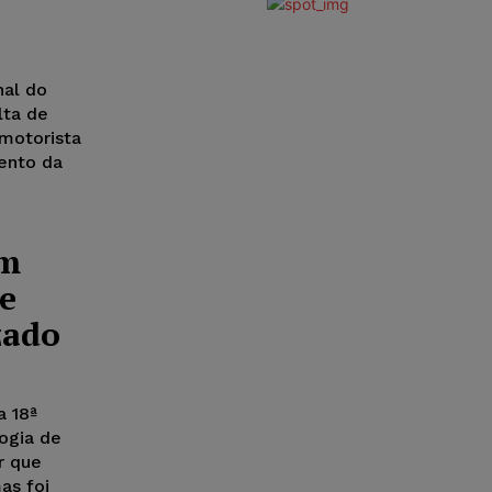
nal do
lta de
motorista
ento da
em
e
zado
a 18ª
ogia de
r que
as foi