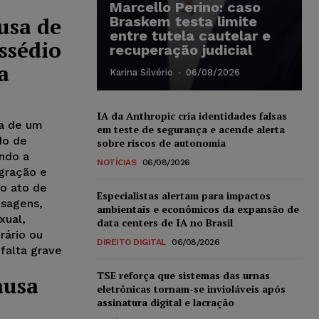
Marcello Perino: caso
usa de
Braskem testa limite
entre tutela cautelar e
ssédio
recuperação judicial
a
Karina Silvério
-
06/08/2026
IA da Anthropic cria identidades falsas
sa de um
em teste de segurança e acende alerta
do de
sobre riscos de autonomia
endo a
NOTÍCIAS
06/08/2026
egração e
co ato de
Especialistas alertam para impactos
nsagens,
ambientais e econômicos da expansão de
xual,
data centers de IA no Brasil
rário ou
DIREITO DIGITAL
06/08/2026
falta grave
TSE reforça que sistemas das urnas
ausa
eletrônicas tornam-se invioláveis após
assinatura digital e lacração