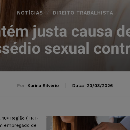
NOTÍCIAS
DIREITO TRABALHISTA
tém justa causa d
ssédio sexual contr
Por
Karina Silvério
Data:
20/03/2026
 18ª Região (TRT-
um empregado de