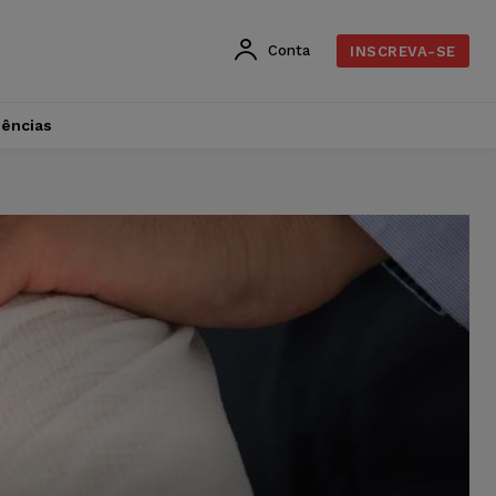
Conta
INSCREVA-SE
dências