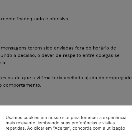
amento inadequado e ofensivo.
mensagens terem sido enviadas fora do horário de
undo a decisão, o dever de respeito entre colegas se
sa.
es ou de que a vítima teria aceitado ajuda do empregado
 o comportamento.
u caracterizada falta grave suficiente para justificar a
Usamos cookies em nosso site para fornecer a experiência
mais relevante, lembrando suas preferências e visitas
repetidas. Ao clicar em “Aceitar”, concorda com a utilização