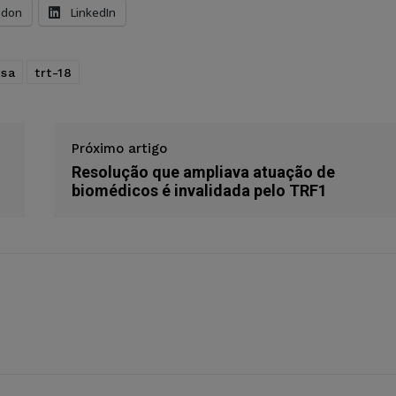
odon
LinkedIn
usa
trt-18
Próximo artigo
Resolução que ampliava atuação de
biomédicos é invalidada pelo TRF1