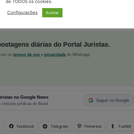
de TODOS os cookies.
Configurações
Aceitar
postagens diárias do Portal Juristas.
o com os
termos de uso
e
privacidade
do Whatsapp.
ristas no Google News
Seguir no Google
 notícias jurídicas do Brasil
s
Facebook
Telegram
Pinterest
Tumblr