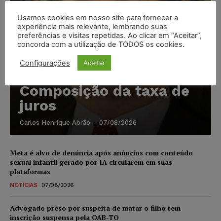
Usamos cookies em nosso site para fornecer a
experiência mais relevante, lembrando suas
preferências e visitas repetidas. Ao clicar em “Aceitar”,
concorda com a utilização de TODOS os cookies.
Configurações
Aceitar
Composição da taxa de
juros
Carlos Henrique Abrão
-
07/08/2026
Meta é alvo de denúncia após anúncios com conteúdo
sexual infantil gerado por IA circularem em suas
plataformas
NOTÍCIAS
07/08/2026
Advogado preso por suspeita de matar o filho tem
inscrição suspensa pela OAB-TO