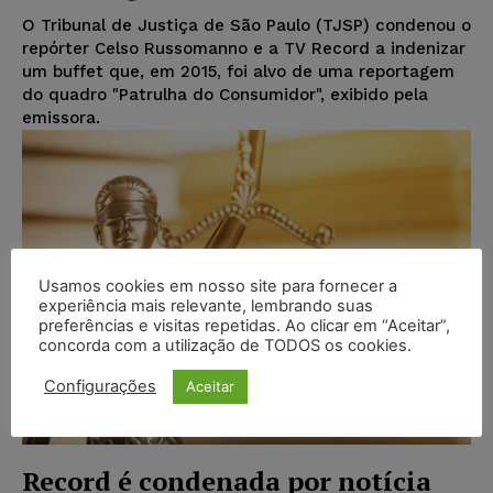
O Tribunal de Justiça de São Paulo (TJSP) condenou o
repórter Celso Russomanno e a TV Record a indenizar
um buffet que, em 2015, foi alvo de uma reportagem
do quadro "Patrulha do Consumidor", exibido pela
emissora.
Usamos cookies em nosso site para fornecer a
experiência mais relevante, lembrando suas
preferências e visitas repetidas. Ao clicar em “Aceitar”,
concorda com a utilização de TODOS os cookies.
Configurações
Aceitar
Record é condenada por notícia