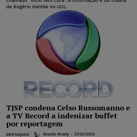
chamado "Vício tem Cura". A informação é da coluna
de Rogério Gentile no UOL.
TJSP condena Celso Russomanno e
a TV Record a indenizar buffet
por reportagem
Ricardo Krusty
-
21/02/2022
DESTAQUES