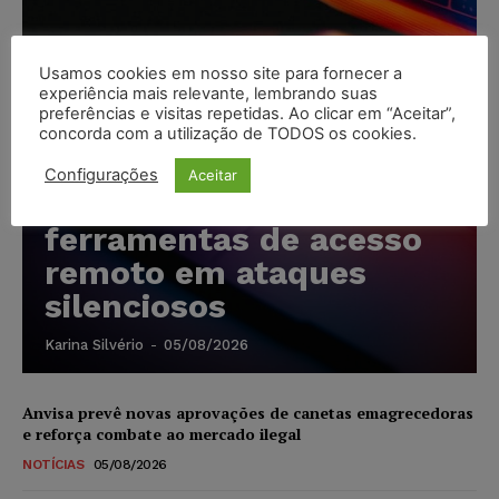
Usamos cookies em nosso site para fornecer a
experiência mais relevante, lembrando suas
preferências e visitas repetidas. Ao clicar em “Aceitar”,
Cibercriminosos
concorda com a utilização de TODOS os cookies.
exploram softwares
Configurações
Aceitar
legítimos para instalar
ferramentas de acesso
remoto em ataques
silenciosos
Karina Silvério
-
05/08/2026
Anvisa prevê novas aprovações de canetas emagrecedoras
e reforça combate ao mercado ilegal
NOTÍCIAS
05/08/2026