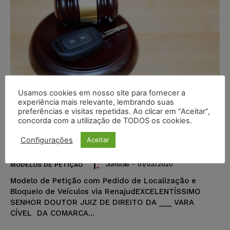
Usamos cookies em nosso site para fornecer a
experiência mais relevante, lembrando suas
preferências e visitas repetidas. Ao clicar em “Aceitar”,
Modelo de Petição com Pedido de
concorda com a utilização de TODOS os cookies.
Localização e Bloqueio de Veículos
Configurações
Aceitar
via Renajud
Juristas
-
01/03/2020
MODELOS DE PETIÇÃO
Modelo de Petição com Pedido de Localização e
Bloqueio de Veículos via RenajudEXCELENTÍSSIMO
SENHOR DOUTOR JUIZ DE DIREITO DA ___ VARA
CÍVEL DA COMARCA...