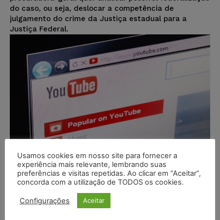
do caso, ou seja, deslocar a competência de
julgamento do crime da Justiça estadual para a
Justiça Federal.
Usamos cookies em nosso site para fornecer a
experiência mais relevante, lembrando suas
preferências e visitas repetidas. Ao clicar em “Aceitar”,
concorda com a utilização de TODOS os cookies.
Justiça determina que Google
retire do Youtube conteúdo
Configurações
Aceitar
difamatório contra Marielle