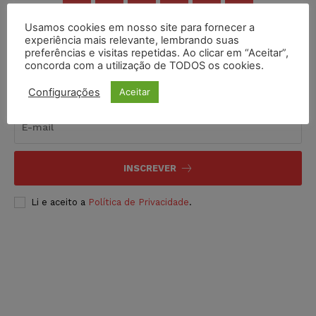
Usamos cookies em nosso site para fornecer a
experiência mais relevante, lembrando suas
preferências e visitas repetidas. Ao clicar em “Aceitar”,
concorda com a utilização de TODOS os cookies.
Inscreva-se
Configurações
Aceitar
INSCREVER
Li e aceito a
Política de Privacidade
.