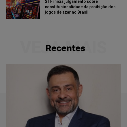
STF inicia julgamento sobre
constitucionalidade da proibição dos
jogos de azar no Brasil
VEJA MAIS
Recentes