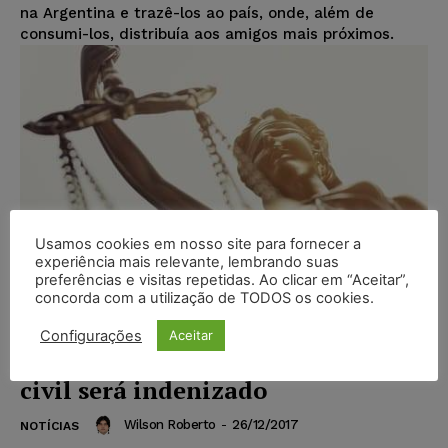
na Argentina e trazê-los ao país, onde, além de
consumi-los, distribuía aos amigos mais próximos.
Usamos cookies em nosso site para fornecer a
experiência mais relevante, lembrando suas
preferências e visitas repetidas. Ao clicar em “Aceitar”,
concorda com a utilização de TODOS os cookies.
Configurações
Aceitar
Empresário agredido por policial
civil será indenizado
Wilson Roberto
-
26/12/2017
NOTÍCIAS