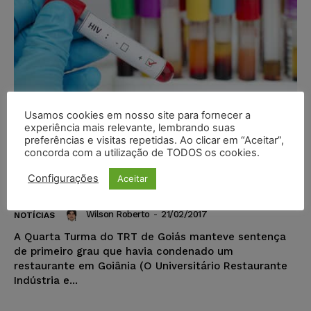
Usamos cookies em nosso site para fornecer a
experiência mais relevante, lembrando suas
preferências e visitas repetidas. Ao clicar em “Aceitar”,
Empregado portador de HIV
concorda com a utilização de TODOS os cookies.
recebe indenização por dispensa
Configurações
Aceitar
discriminatória
Wilson Roberto
-
21/02/2017
NOTÍCIAS
A Quarta Turma do TRT de Goiás manteve sentença
de primeiro grau que havia condenado um
restaurante em Goiânia (O Universitário Restaurante
Indústria e...