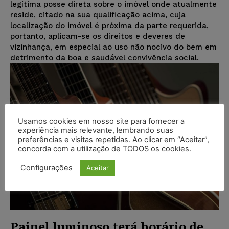
legítima posse direta sobre o imóvel onde atualmente
reside, citado na sua qualificação acima, cuja
localização do imóvel é próxima da parte requerida,
portanto, aplicam-se os direitos e deveres de
vizinhança, em especial ao uso não nocivo do bem em
detrimento da boa e saudável convivência social.
Usamos cookies em nosso site para fornecer a
experiência mais relevante, lembrando suas
preferências e visitas repetidas. Ao clicar em “Aceitar”,
concorda com a utilização de TODOS os cookies.
Configurações
Aceitar
Painel luminoso terá horário de