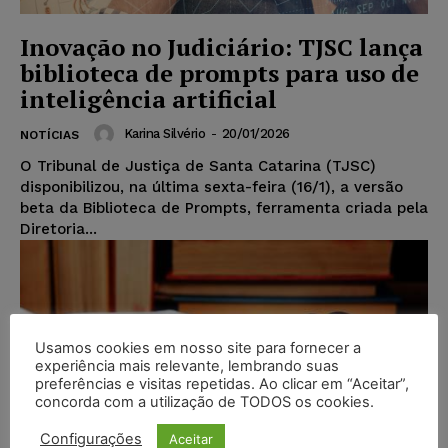
Inovação no Judiciário: TJSC lança
biblioteca de prompts para uso de
inteligência artificial
Karina Silvério
-
20/01/2026
NOTÍCIAS
O Tribunal de Justiça de Santa Catarina (TJSC)
disponibilizou, na última sexta-feira (16/1), a versão
beta da Biblioteca de Prompts, ferramenta criada pela
Diretoria...
Usamos cookies em nosso site para fornecer a
experiência mais relevante, lembrando suas
preferências e visitas repetidas. Ao clicar em “Aceitar”,
concorda com a utilização de TODOS os cookies.
Configurações
Aceitar