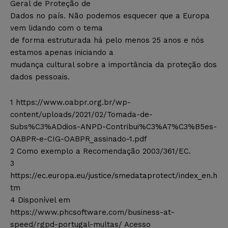
Geral de Proteção de
Dados no país. Não podemos esquecer que a Europa
vem lidando com o tema
de forma estruturada há pelo menos 25 anos e nós
estamos apenas iniciando a
mudança cultural sobre a importância da proteção dos
dados pessoais.
1 https://www.oabpr.org.br/wp-
content/uploads/2021/02/Tomada-de-
Subs%C3%ADdios-ANPD-Contribui%C3%A7%C3%B5es-
OABPR-e-CIG-OABPR_assinado-1.pdf
2 Como exemplo a Recomendação 2003/361/EC.
3
https://ec.europa.eu/justice/smedataprotect/index_en.h
tm
4 Disponível em
https://www.phcsoftware.com/business-at-
speed/rgpd-portugal-multas/ Acesso