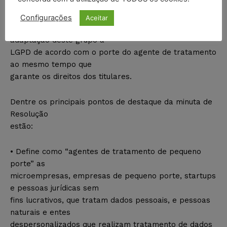
desenvolvimento destes agentes e,
consequentemente, do desenvolvimento do
Configurações
Aceitar
país, e portanto, propõe equilibrar a flexibilização da
adaptação deste grupo à
LGPD de acordo com o porte do agente de tratamento
ao mesmo tempo que
garante os direitos dos titulares.
Dentre os principais pontos de destaque da minuta de
Resolução
estão:
• Define como “agentes de tratamento de pequeno
porte” as
microempresas, empresas de pequeno porte, startups
e pessoas jurídicas sem
fins lucrativos, que tratam dados pessoais, e pessoas
naturais e entes
despersonalizados que realizam tratamento de dados