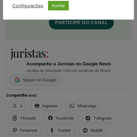
com os
termos de uso
e
privacidade
Configurações
Aceitar
do Whatsapp.
PARTICIPE DO CANAL
Acompanhe o Juristas no Google News
receba as principais notícias jurídicas do Brasil
Seguir no Google
Compartilhe isso:
X
Imprimir
WhatsApp
Threads
Facebook
Telegram
Pinterest
Tumblr
Reddit