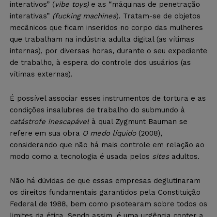
interativos” (
vibe toys)
e as “máquinas de penetração
interativas”
(fucking machines
). Tratam-se de objetos
mecânicos que ficam inseridos no corpo das mulheres
que trabalham na indústria adulta digital (as vítimas
internas), por diversas horas, durante o seu expediente
de trabalho, à espera do controle dos usuários (as
vítimas externas).
É possível associar esses instrumentos de tortura e as
condições insalubres de trabalho do submundo à
catástrofe inescapável
à qual Zygmunt Bauman se
refere em sua obra
O medo líquido
(2008),
considerando que não há mais controle em relação ao
modo como a tecnologia é usada pelos
sites
adultos.
Não há dúvidas de que essas empresas deglutinaram
os direitos fundamentais garantidos pela Constituição
Federal de 1988, bem como pisotearam sobre todos os
limites da ética. Sendo assim, é uma urgência conter a