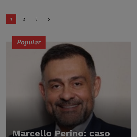
1
2
3
Popular
Marcello Perino: caso