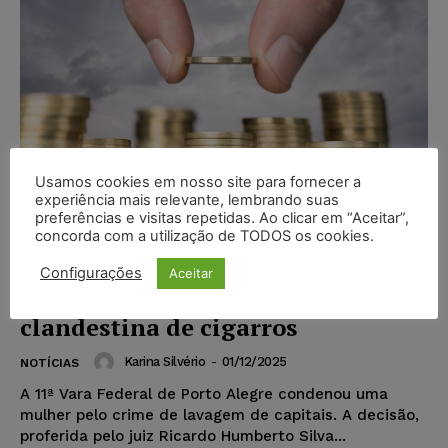
Usamos cookies em nosso site para fornecer a
experiência mais relevante, lembrando suas
preferências e visitas repetidas. Ao clicar em “Aceitar”,
concorda com a utilização de TODOS os cookies.
Mulher é condenada por lavagem
Configurações
Aceitar
de dinheiro ligado à fabricação
clandestina de cigarros
Karina Silvério
-
01/12/2025
NOTÍCIAS
A 11ª Vara Federal de Porto Alegre condenou uma
mulher pelo crime de lavagem de capitais. A decisão,
proferida pelo juiz Ricardo Humberto Silva...