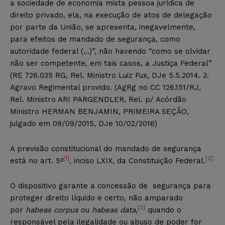
a sociedade de economia mista pessoa jurídica de
direito privado, ela, na execução de atos de delegação
por parte da União, se apresenta, inegavelmente,
para efeitos de mandado de segurança, como
autoridade federal (…)”, não havendo “como se olvidar
não ser competente, em tais casos, a Justiça Federal”
(RE 726.035 RG, Rel. Ministro Luiz Fux, DJe 5.5.2014. 3.
Agravo Regimental provido. (AgRg no CC 126.151/RJ,
Rel. Ministro ARI PARGENDLER, Rel. p/ Acórdão
Ministro HERMAN BENJAMIN, PRIMEIRA SEÇÃO,
julgado em 09/09/2015, DJe 10/02/2016)
A previsão constitucional do mandado de segurança
[1]
[2]
está no art. 5º
, inciso LXIX, da Constituição Federal.
O dispositivo garante a concessão de segurança para
proteger direito líquido e certo, não amparado
[3]
por
habeas corpus
ou
habeas data
,
quando o
responsável pela ilegalidade ou abuso de poder for