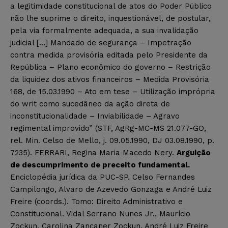
a legitimidade constitucional de atos do Poder Público
não lhe suprime o direito, inquestionável, de postular,
pela via formalmente adequada, a sua invalidação
judicial […] Mandado de segurança – Impetração
contra medida provisória editada pelo Presidente da
República – Plano econômico do governo – Restrição
da liquidez dos ativos financeiros – Medida Provisória
168, de 15.03.1990 – Ato em tese – Utilização imprópria
do writ como sucedâneo da ação direta de
inconstitucionalidade – Inviabilidade – Agravo
regimental improvido” (STF, AgRg-MC-MS 21.077-GO,
rel. Min. Celso de Mello, j. 09.05.1990, DJ 03.08.1990, p.
7235). FERRARI, Regina Maria Macedo Nery.
Arguição
de descumprimento de preceito fundamental.
Enciclopédia jurídica da PUC-SP. Celso Fernandes
Campilongo, Alvaro de Azevedo Gonzaga e André Luiz
Freire (coords.). Tomo: Direito Administrativo e
Constitucional. Vidal Serrano Nunes Jr., Maurício
Zockun, Carolina Zancaner Zockun, André Luiz Freire