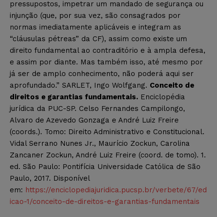
pressupostos, impetrar um mandado de segurança ou
injunção (que, por sua vez, são consagrados por
normas imediatamente aplicáveis e integram as
“cláusulas pétreas” da CF), assim como existe um
direito fundamental ao contraditório e à ampla defesa,
e assim por diante. Mas também isso, até mesmo por
já ser de amplo conhecimento, não poderá aqui ser
aprofundado.” SARLET, Ingo Wolfgang.
Conceito de
direitos e garantias fundamentais.
Enciclopédia
jurídica da PUC-SP. Celso Fernandes Campilongo,
Alvaro de Azevedo Gonzaga e André Luiz Freire
(coords.). Tomo: Direito Administrativo e Constitucional.
Vidal Serrano Nunes Jr., Maurício Zockun, Carolina
Zancaner Zockun, André Luiz Freire (coord. de tomo). 1.
ed. São Paulo: Pontifícia Universidade Católica de São
Paulo, 2017. Disponível
em:
https://enciclopediajuridica.pucsp.br/verbete/67/ed
icao-1/conceito-de-direitos-e-garantias-fundamentais