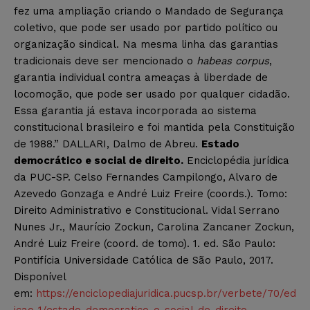
fez uma ampliação criando o Mandado de Segurança
coletivo, que pode ser usado por partido político ou
organização sindical. Na mesma linha das garantias
tradicionais deve ser mencionado o
habeas corpus
,
garantia individual contra ameaças à liberdade de
locomoção, que pode ser usado por qualquer cidadão.
Essa garantia já estava incorporada ao sistema
constitucional brasileiro e foi mantida pela Constituição
de 1988.” DALLARI, Dalmo de Abreu.
Estado
democrático e social de direito.
Enciclopédia jurídica
da PUC-SP. Celso Fernandes Campilongo, Alvaro de
Azevedo Gonzaga e André Luiz Freire (coords.). Tomo:
Direito Administrativo e Constitucional. Vidal Serrano
Nunes Jr., Maurício Zockun, Carolina Zancaner Zockun,
André Luiz Freire (coord. de tomo). 1. ed. São Paulo:
Pontifícia Universidade Católica de São Paulo, 2017.
Disponível
em:
https://enciclopediajuridica.pucsp.br/verbete/70/ed
icao-1/estado-democratico-e-social-de-direito