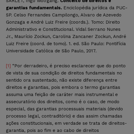
SARLET, Ingo Wolfgang.
Conceito de direitos e
garantias fundamentais.
Enciclopédia jurídica da PUC-
SP. Celso Fernandes Campilongo, Alvaro de Azevedo
Gonzaga e André Luiz Freire (coords.). Tomo: Direito
Administrativo e Constitucional. Vidal Serrano Nunes
Jr., Maurício Zockun, Carolina Zancaner Zockun, André
Luiz Freire (coord. de tomo). 1. ed. São Paulo: Pontifícia
Universidade Católica de São Paulo, 2017.
[1]
“Por derradeiro, é preciso esclarecer que do ponto
de vista de sua condição de direitos fundamentais no
sentido ora sustentado, não existe diferença entre
direitos e garantias, pois embora o termo garantias
assuma uma feição de caráter mais instrumental e
assecuratório dos direitos, como é o caso, de modo
especial, das garantias processuais materiais (devido
processo legal, contraditório) e das assim chamadas
ações constitucionais, em verdade se trata de direitos-
garantia, pois ao fim e ao cabo de direitos