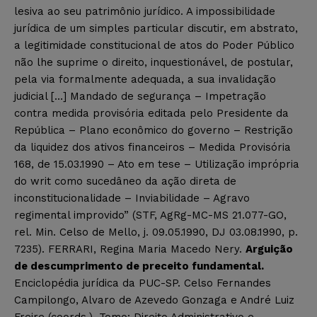
lesiva ao seu patrimônio jurídico. A impossibilidade
jurídica de um simples particular discutir, em abstrato,
a legitimidade constitucional de atos do Poder Público
não lhe suprime o direito, inquestionável, de postular,
pela via formalmente adequada, a sua invalidação
judicial […] Mandado de segurança – Impetração
contra medida provisória editada pelo Presidente da
República – Plano econômico do governo – Restrição
da liquidez dos ativos financeiros – Medida Provisória
168, de 15.03.1990 – Ato em tese – Utilização imprópria
do writ como sucedâneo da ação direta de
inconstitucionalidade – Inviabilidade – Agravo
regimental improvido” (STF, AgRg-MC-MS 21.077-GO,
rel. Min. Celso de Mello, j. 09.05.1990, DJ 03.08.1990, p.
7235). FERRARI, Regina Maria Macedo Nery.
Arguição
de descumprimento de preceito fundamental.
Enciclopédia jurídica da PUC-SP. Celso Fernandes
Campilongo, Alvaro de Azevedo Gonzaga e André Luiz
Freire (coords.). Tomo: Direito Administrativo e