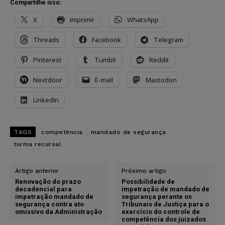
Compartilhe isso:
X
Imprimir
WhatsApp
Threads
Facebook
Telegram
Pinterest
Tumblr
Reddit
Nextdoor
E-mail
Mastodon
LinkedIn
TAGS
competência
mandado de segurança
turma recursal
Artigo anterior
Próximo artigo
Renovação do prazo
Possibilidade de
decadencial para
impetração de mandado de
impetração mandado de
segurança perante os
segurança contra ato
Tribunais de Justiça para o
omissivo da Administração
exercício do controle de
competência dos juizados