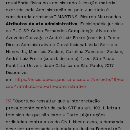
resistência física do administrado à coação material
exercida pela Administração ou pelo Judiciário é
considerada criminosa.” MARTINS, Ricardo Marcondes.
Atributos do ato administrativo
. Enciclopédia jurídica
da PUC-SP. Celso Fernandes Campilongo, Alvaro de
Azevedo Gonzaga e André Luiz Freire (coords.). Tomo:
Direito Administrativo e Constitucional. Vidal Serrano
Nunes Jr., Maurício Zockun, Carolina Zancaner Zockun,
André Luiz Freire (coord. de tomo). 1. ed. São Paulo:
Pontifícia Universidade Católica de São Paulo, 2017.
Disponível
em:
https://enciclopediajuridica.pucsp.br/verbete/19/edi
cao-1/atributos-do-ato-administrativo
[5]
“Oportuno ressaltar que a interpretação
prevalecente conferida pelo STF ao art. 102, I, letra r,
tem sido de que não cabe a Corte julgar ações
ordinárias contra atos do CNJ. Neste caso, a demanda
deve ser processada e julgada na Justiça Federal (AO