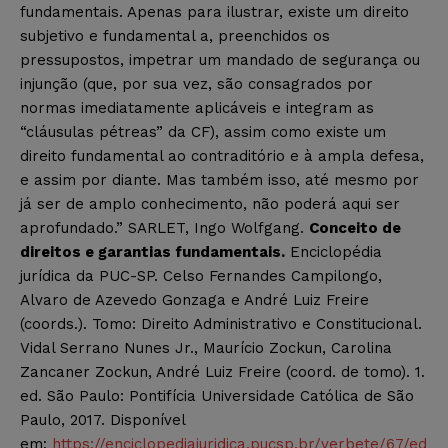
fundamentais. Apenas para ilustrar, existe um direito
subjetivo e fundamental a, preenchidos os
pressupostos, impetrar um mandado de segurança ou
injunção (que, por sua vez, são consagrados por
normas imediatamente aplicáveis e integram as
“cláusulas pétreas” da CF), assim como existe um
direito fundamental ao contraditório e à ampla defesa,
e assim por diante. Mas também isso, até mesmo por
já ser de amplo conhecimento, não poderá aqui ser
aprofundado.” SARLET, Ingo Wolfgang.
Conceito de
direitos e garantias fundamentais.
Enciclopédia
jurídica da PUC-SP. Celso Fernandes Campilongo,
Alvaro de Azevedo Gonzaga e André Luiz Freire
(coords.). Tomo: Direito Administrativo e Constitucional.
Vidal Serrano Nunes Jr., Maurício Zockun, Carolina
Zancaner Zockun, André Luiz Freire (coord. de tomo). 1.
ed. São Paulo: Pontifícia Universidade Católica de São
Paulo, 2017. Disponível
em:
https://enciclopediajuridica.pucsp.br/verbete/67/ed