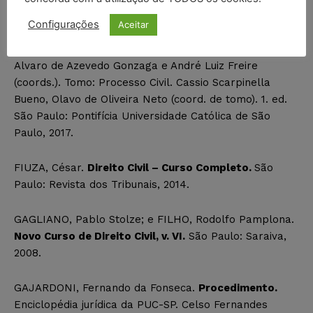
Configurações
Aceitar
FERRARI NETO, Luiz Antonio.
Penhora.
Enciclopédia
jurídica da PUC-SP. Celso Fernandes Campilongo,
Alvaro de Azevedo Gonzaga e André Luiz Freire
(coords.). Tomo: Processo Civil. Cassio Scarpinella
Bueno, Olavo de Oliveira Neto (coord. de tomo). 1. ed.
São Paulo: Pontifícia Universidade Católica de São
Paulo, 2017.
FIUZA, César.
Direito Civil – Curso Completo.
São
Paulo: Revista dos Tribunais, 2014.
GAGLIANO, Pablo Stolze; e FILHO, Rodolfo Pamplona.
Novo Curso de Direito Civil, v. VI.
São Paulo: Saraiva,
2008.
GAJARDONI, Fernando da Fonseca.
Procedimento.
Enciclopédia jurídica da PUC-SP. Celso Fernandes