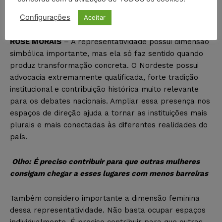
Geral da OAB Nacional. Qual a importância simbólica
e prática dessa representatividade?
Configurações
Aceitar
ROSE MORAIS
– A representatividade possui dimensão
simbólica importante, mas ela só faz sentido quando
produz transformação concreta. O Nordeste possui
advocacia extremamente qualificada, forte tradição
institucional e contribuição histórica muito relevante
para os debates nacionais. Ampliar essa presença nos
espaços de direção ajuda a tornar as instituições mais
plurais e mais conectadas às diferentes realidades do
país.
Olho:
É preciso contribuir para que outras mulheres
consigam chegar a esses lugares com menos barreiras
Também considero importante a dimensão feminina
dessa representatividade. Não basta ocupar espaços
individualmente. É preciso contribuir para que outras