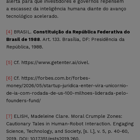
alerta para que investidores e governos repensem
a escassez da inteligência humana diante do avanço
tecnológico acelerado.
[4]
BRASIL.
Constituição da República Federativa do
Brasil de 1988
. Art. 133. Brasília, DF: Presidência da
República, 1988.
[5]
Cf. https://www.getenter.ai/civel.
[6]
Cf. https://forbes.com.br/forbes-
money/2026/05/startup-juridica-enter-vira-unicornio-
de-ia-com-rodada-de-us-100-milhoes-liderada-pelo-
founders-fund/
[7]
ELISH, Madeleine Clare. Moral Crumple Zones:
Cautionary Tales in Human-Robot Interaction. Engaging
Science, Technology, and Society, [s. l.], v. 5, p. 40-60,
2019. DOI: 10.17351/ests2019.260.