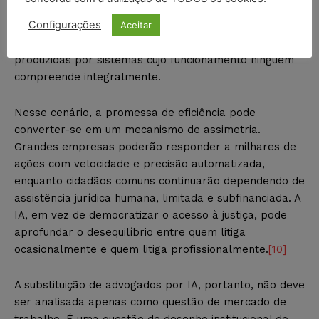
formais, clientes transformados em dados,
Configurações
Aceitar
consumidores enfrentando defesas automatizadas em
escala e o Judiciário sendo inundado por peças
produzidas por sistemas cujo funcionamento ninguém
compreende integralmente.
Nesse cenário, a promessa de eficiência pode
converter-se em um mecanismo de assimetria.
Grandes empresas poderão responder a milhares de
ações com velocidade e precisão automatizada,
enquanto cidadãos comuns continuarão dependendo de
assistência jurídica humana, limitada e subfinanciada. A
IA, em vez de democratizar o acesso à justiça, pode
aprofundar o desequilíbrio entre quem litiga
ocasionalmente e quem litiga profissionalmente.
[10]
A substituição de advogados por IA, portanto, não deve
ser analisada apenas como questão de mercado de
trabalho. É uma questão de desenho institucional do