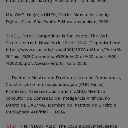
https://estsjournal.org. Acesso em: 13 maio 2026.
MALONE, Hugo; NUNES, Dierle. Manual da Justiça
Digital. 3. ed. São Paulo: Editora Juspodivm, 2025.
THIEL, Peter. Competition is for losers. The Wall
Street Journal, Nova York, 12 set. 2014. Disponível em:
https://www.csun.edu/~vcact00f/497CapStone/Peter%
20Thiel_%20Competition%20Is%20for%20Losers%20-
%20WSJ.pdf. Acesso em: 15 maio 2026.
[1]
Doutor e Mestre em Direito na área de Democracia,
Constituição e Internacionalização (PUC Minas).
Professor. Assessor Judiciário (TJMG). Membro
consultor da Comissão de Inteligência Artificial no
Direito da OAB/MG. Membro do Instituto de Direito e
Inteligência Artificial – IDEIA.
[2]
CITRINI; SHAH, Alap. The 2028 global intelligence