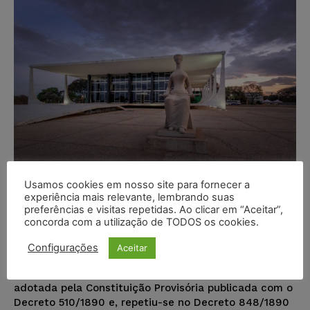
Usamos cookies em nosso site para fornecer a
experiência mais relevante, lembrando suas
Os rejeitados e as decisões do STF
preferências e visitas repetidas. Ao clicar em “Aceitar”,
concorda com a utilização de TODOS os cookies.
em 2023
Configurações
Aceitar
Gisele Leite
-
22/12/2023
ARTIGOS
A denominação de "Supremo Tribunal Federal" fora
adotada pela Constituição Provisória publicada com o
Decreto 510/1890 e, repetiu-se no Decreto 848/1890