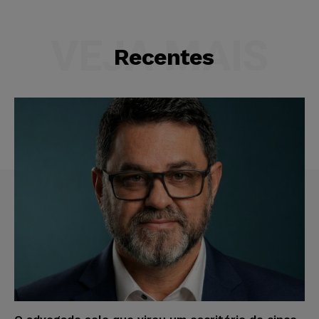
VEJA MAIS
Recentes