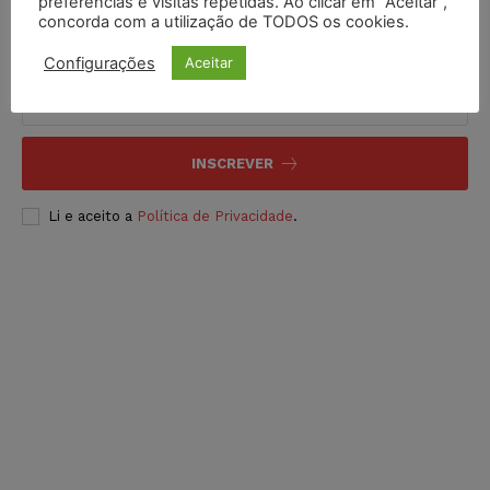
preferências e visitas repetidas. Ao clicar em “Aceitar”,
concorda com a utilização de TODOS os cookies.
Inscreva-se
Configurações
Aceitar
INSCREVER
Li e aceito a
Política de Privacidade
.