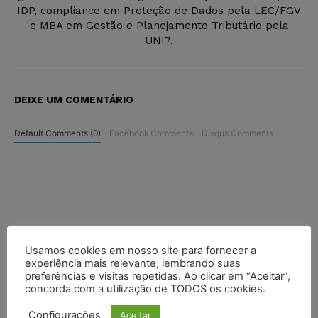
IDP, compliance em Proteção de Dados pela LEC/FGV
e MBA em Gestão e Planejamento Tributário pela
UNI7.
DEIXE UM COMENTÁRIO
Default Comments (0)
Facebook Comments
Disqus Comments
Usamos cookies em nosso site para fornecer a
experiência mais relevante, lembrando suas
preferências e visitas repetidas. Ao clicar em “Aceitar”,
concorda com a utilização de TODOS os cookies.
Configurações
Aceitar