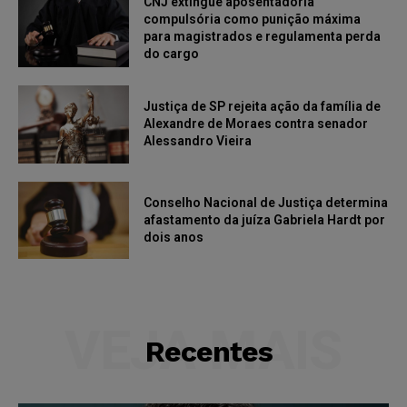
CNJ extingue aposentadoria
compulsória como punição máxima
para magistrados e regulamenta perda
do cargo
Justiça de SP rejeita ação da família de
Alexandre de Moraes contra senador
Alessandro Vieira
Conselho Nacional de Justiça determina
afastamento da juíza Gabriela Hardt por
dois anos
VEJA MAIS
Recentes