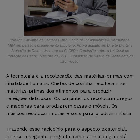
Rodrigo Carvalho de Santana Pinho. Sócio na RR Advocacia & Consultoria.
MBA em gestão e planejamento tributário. Pós-graduado em Direito Digital e
Proteção de Dados. Membro da CLGPD – Comissão sobre a Lei Geral de
Proteção de Dados. Membro da CDTI – Comissão de Direito da Tecnologia da
Informação.
A tecnologia é a recolocação das matérias-primas com
finalidade humana. Chefes de cozinha recolocam as
matérias-primas dos alimentos para produzir
refeições deliciosas. Os carpinteiros recolocam pregos
e madeiras para produzirem casas e móveis. Os
músicos recolocam notas e sons para produzir música.
Trazendo esse raciocínio para o aspecto existencial,
traz-se a seguinte pergunta: como a tecnologia está