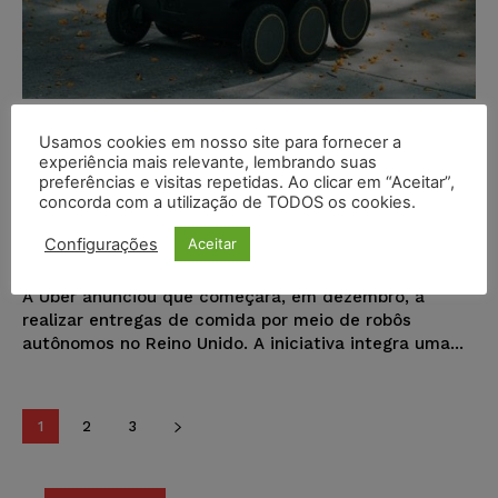
Uber inicia entregas de comida
Usamos cookies em nosso site para fornecer a
com robôs no Reino Unido e
experiência mais relevante, lembrando suas
preferências e visitas repetidas. Ao clicar em “Aceitar”,
prepara expansão para Europa e
concorda com a utilização de TODOS os cookies.
EUA
Configurações
Aceitar
Karina Silvério
-
24/11/2025
NOTÍCIAS
A Uber anunciou que começará, em dezembro, a
realizar entregas de comida por meio de robôs
autônomos no Reino Unido. A iniciativa integra uma...
1
2
3