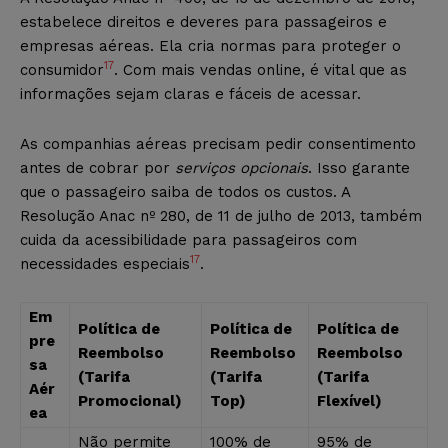
estabelece direitos e deveres para passageiros e
empresas aéreas. Ela cria normas para proteger o
17
consumidor
. Com mais vendas online, é vital que as
informações sejam claras e fáceis de acessar.
As companhias aéreas precisam pedir consentimento
antes de cobrar por
serviços opcionais
. Isso garante
que o passageiro saiba de todos os custos. A
Resolução Anac nº 280, de 11 de julho de 2013, também
cuida da acessibilidade para passageiros com
17
necessidades especiais
.
Em
Política de
Política de
Política de
pre
Reembolso
Reembolso
Reembolso
sa
(Tarifa
(Tarifa
(Tarifa
Aér
Promocional)
Top)
Flexível)
ea
Não permite
100% de
95% de