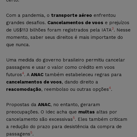
Com a pandemia, o
transporte aéreo
enfrentou
grandes desafios.
Cancelamentos de voos
e prejuízos
3
de US$113 bilhões foram registrados pela IATA
. Nesse
momento, saber seus direitos é mais importante do
que nunca.
Uma medida do governo brasileiro permitiu cancelar
passagens e usar o valor como crédito em voos
4
futuros
. A
ANAC
também estabeleceu regras para
cancelamentos de voos
, dando direito a
4
reacomodação
, reembolso ou outras opções
.
Propostas da
ANAC
, no entanto, geraram
preocupações. O Idec acha que
multas
altas por
5
cancelamento são excessivas
. Eles também criticam
a redução do prazo para desistência da compra de
5
passagens
.