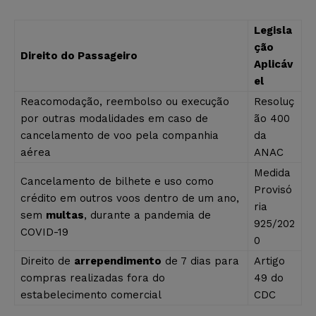
Legisla
ção
Direito do Passageiro
Aplicáv
el
Reacomodação, reembolso ou execução
Resoluç
por outras modalidades em caso de
ão 400
cancelamento de voo pela companhia
da
aérea
ANAC
Medida
Cancelamento de bilhete e uso como
Provisó
crédito em outros voos dentro de um ano,
ria
sem
multas
, durante a pandemia de
925/202
COVID-19
0
Direito de
arrependimento
de 7 dias para
Artigo
compras realizadas fora do
49 do
estabelecimento comercial
CDC