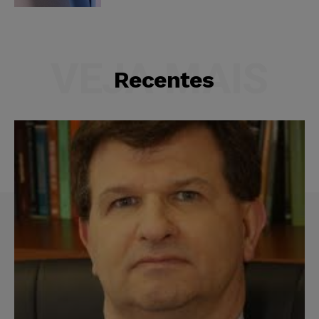
VEJA MAIS
Recentes