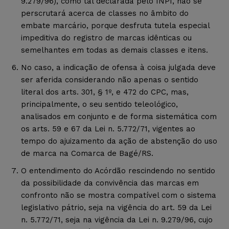
9.279/96), como tal declarada pelo INPI, não se
perscrutará acerca de classes no âmbito do
embate marcário, porque desfruta tutela especial
impeditiva do registro de marcas idênticas ou
semelhantes em todas as demais classes e itens.
No caso, a indicação de ofensa à coisa julgada deve
ser aferida considerando não apenas o sentido
literal dos arts. 301, § 1º, e 472 do CPC, mas,
principalmente, o seu sentido teleológico,
analisados em conjunto e de forma sistemática com
os arts. 59 e 67 da Lei n. 5.772/71, vigentes ao
tempo do ajuizamento da ação de abstenção do uso
de marca na Comarca de Bagé/RS.
O entendimento do Acórdão rescindendo no sentido
da possibilidade da convivência das marcas em
confronto não se mostra compatível com o sistema
legislativo pátrio, seja na vigência do art. 59 da Lei
n. 5.772/71, seja na vigência da Lei n. 9.279/96, cujo