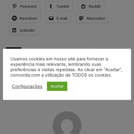
Pinterest
Tumblr
Reddit
Nextdoor
E-mail
Mastodon
LinkedIn
TAGS
Lei de Propriedade Industrial - LPI
Usamos cookies em nosso site para fornecer a
experiência mais relevante, lembrando suas
Artigo anterior
Próximo artigo
preferências e visitas repetidas. Ao clicar em “Aceitar”,
Adoção do sistema
A proteção relativa à
concorda com a utilização de TODOS os cookies.
atributivo para obtenção
designação, por título
do registro de propriedade
genérico, de banda ou
Configurações
Aceitar
de marca e sua
grupo musical
relativização