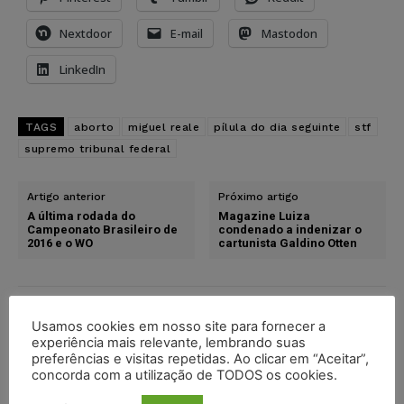
Nextdoor
E-mail
Mastodon
LinkedIn
TAGS
aborto
miguel reale
pílula do dia seguinte
stf
supremo tribunal federal
Artigo anterior
Próximo artigo
A última rodada do
Magazine Luiza
Campeonato Brasileiro de
condenado a indenizar o
2016 e o WO
cartunista Galdino Otten
Usamos cookies em nosso site para fornecer a
experiência mais relevante, lembrando suas
preferências e visitas repetidas. Ao clicar em “Aceitar”,
concorda com a utilização de TODOS os cookies.