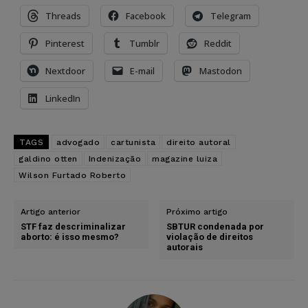
Threads
Facebook
Telegram
Pinterest
Tumblr
Reddit
Nextdoor
E-mail
Mastodon
LinkedIn
TAGS
advogado
cartunista
direito autoral
galdino otten
Indenização
magazine luiza
Wilson Furtado Roberto
Artigo anterior
Próximo artigo
STF faz descriminalizar
SBTUR condenada por
aborto: é isso mesmo?
violação de direitos
autorais