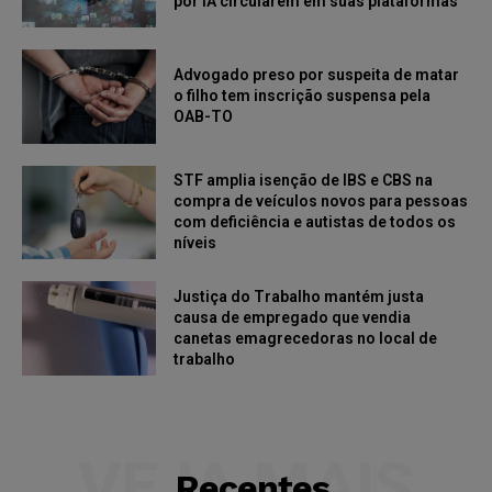
por IA circularem em suas plataformas
Advogado preso por suspeita de matar
o filho tem inscrição suspensa pela
OAB-TO
STF amplia isenção de IBS e CBS na
compra de veículos novos para pessoas
com deficiência e autistas de todos os
níveis
Justiça do Trabalho mantém justa
causa de empregado que vendia
canetas emagrecedoras no local de
trabalho
VEJA MAIS
Recentes